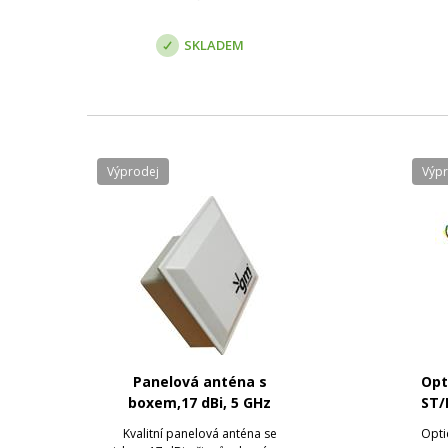
SKLADEM
Výprodej
Výp
Panelová anténa s
Opt
boxem,17 dBi, 5 GHz
ST/
Kvalitní panelová anténa se
Opti