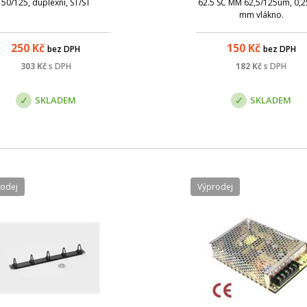
50/125, duplexní, ST/ST
62.5 SC MM 62,5/125um, 0,2
mm vlákno.
250
Kč
150
Kč
bez DPH
bez DPH
303
Kč
s DPH
182
Kč
s DPH
SKLADEM
SKLADEM
rodej
Výprodej