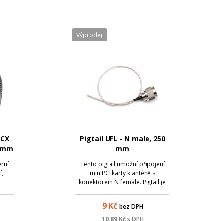
Výprodej
MCX
Pigtail UFL - N male, 250
0 mm
mm
erní
Tento pigtail umožní připojení
í,
miniPCI karty k anténě s
konektorem N female. Pigtail je
zakončen konektorem N male
9
Kč
bez DPH
10.89
Kč
s DPH