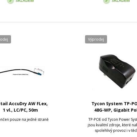
SKLADEM
SKLADEM
rodej
Výprodej
tail AccuDry AW FLex,
Tycon System TP-PO
1 vl., LC/PC, 50m
48G-WP, Gigabit Po
zdroj, 48V/1A, 24W, 
nčen pouze na jedné straně
TP-POE od Tycon Power Sy
zástrčka
jsou kvalitní zdroje, které na
spolehlivý provoz i v těc
nejnáročnějších podmínká