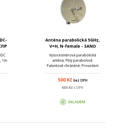
ODC-
Anténa parabolická 5GHz,
CFIP
V+H, N-female - SANO
Direct 19-5G
ODC
Vysocesměrová parabolická
a, 1m
anténa; Plný paraboloid;
Patentově chráněné; Provedení
ABS + PMMA; Chemicky pasív Al;
Dvojitý plášť opatřený kovovou
500
Kč
bez DPH
vrstvou; SANO zářič celokovový
nové generace s možností
605
Kč
s DPH
plynulého nastavení PSV šířky
pásma vyzařovacího úhlu...
SKLADEM