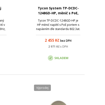
j
Tycon System TP-DCDC-
1248GD-HP, měnič s PoE,
12V DC/56V DC, 35W
aný
Tycon TP-DCDC-1248GD-HP je
tí v
HP měnič napětí s PoE portem s
3Hz,
napáením dle standardu 802.3at.
Vstupní napětí 10 - 15VDC je
regulováno na 56V/ 0,625A.
2 455
Kč
bez DPH
5kg,
Zdroj disponuje dvěma
izolovanými vstupy pro
2 971
Kč
s DPH
redundantní napájení.
SKLADEM
Výprodej