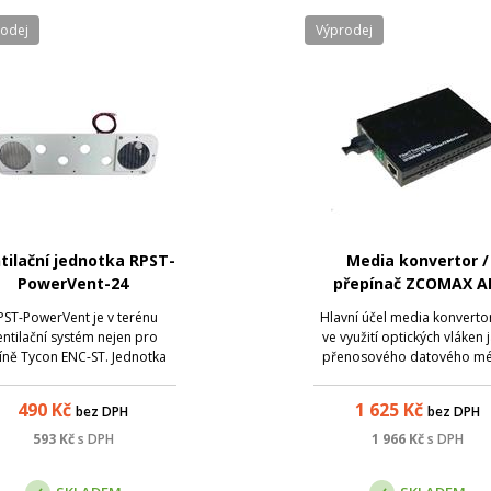
rodej
Výprodej
tilační jednotka RPST-
Media konvertor /
PowerVent-24
přepínač ZCOMAX A
WDM, 1,25 Gbps, SM,
PST-PowerVent je v terénu
Hlavní účel media konvertor
simp., 20km, 1310n
entilační systém nejen pro
ve využití optických vláken 
íně Tycon ENC-ST. Jednotka
přenosového datového m
T-PowerVent se umísťuje do
mezi dvěma lokacemi, kde 
ní části skříně a nabízí krom
nelze použít metalickou kab
490
Kč
1 625
Kč
bez DPH
bez DPH
otných ventilátorů i pozice
ať už z důvodů zarušen
datové průchodky. Jednotka
prostředí EM zářením či 
593
Kč
s DPH
1 966
Kč
s DPH
vestavěný termostat , který
velkou vzdálenost. Medi
sepne, kdy...
konvertory ZCOMAX, js..