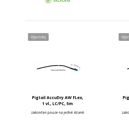
SKLADEM
Výprodej
Výp
Pigtail AccuDry AW FLex,
Pig
1 vl., LC/PC, 5m
zakončen pouze na jedné straně
zako