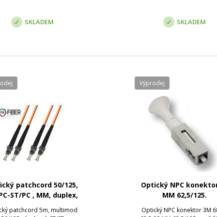
SKLADEM
SKLADEM
rodej
Výprodej
ický patchcord 50/125,
Optický NPC konekto
PC-ST/PC , MM, duplex,
MM 62,5/125.
5m
cký patchcord 5m, multimod
Optický NPC konektor 3M 6