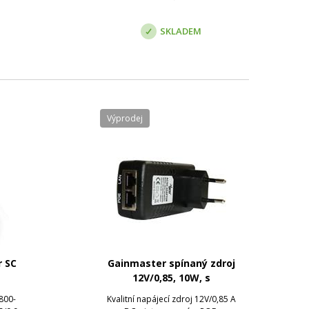
SKLADEM
Výprodej
r SC
Gainmaster spínaný zdroj
12V/0,85, 10W, s
integrovaným PoE
800-
Kvalitní napájecí zdroj 12V/0,85 A