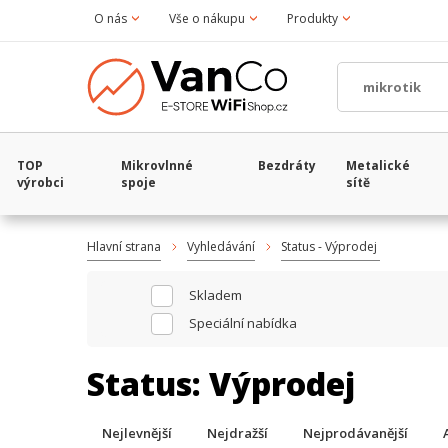
O nás
Vše o nákupu
Produkty
TOP
Mikrovlnné
Bezdráty
Metalické
výrobci
spoje
sítě
Hlavní strana
Vyhledávání
Status - Výprodej
Skladem
Speciální nabídka
Status:
Výprodej
Nejlevnější
Nejdražší
Nejprodávanější