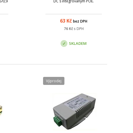
5/0,9
DC s integrovaným POE.
63
Kč
bez DPH
76
Kč
s DPH
SKLADEM
Výprodej