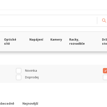
Načítám data...
Optické
Napájení
Kamery
Racky,
Drž
sítě
rozvaděče
sto
Novinka
Doprodej
Abecedně
Nejnovější