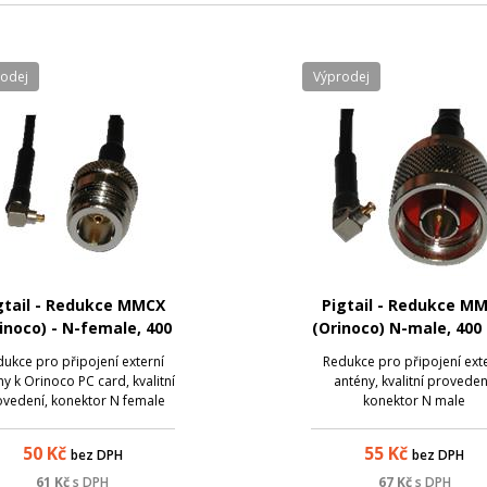
rodej
Výprodej
gtail - Redukce MMCX
Pigtail - Redukce M
inoco) - N-female, 400
(Orinoco) N-male, 40
mm
ukce pro připojení externí
Redukce pro připojení ext
y k Orinoco PC card, kvalitní
antény, kvalitní proveden
vedení, konektor N female
konektor N male
50
Kč
55
Kč
bez DPH
bez DPH
61
Kč
s DPH
67
Kč
s DPH