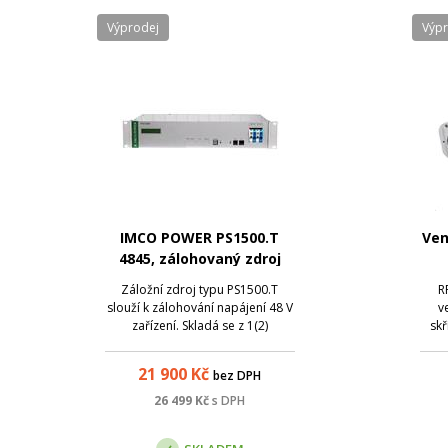
Výprodej
Výp
IMCO POWER PS1500.T
Ven
4845, zálohovaný zdroj
48V/45A, 2484W
Záložní zdroj typu PS1500.T
R
slouží k zálohování napájení 48 V
v
zařízení. Skladá se z 1(2)
skř
modulových měničů s celkovým
RPS
výkonem do 2610 W (podle
spod
21 900
Kč
bez DPH
typu). Zdroj má napájení 3x 230
sam
V~50 Hz. V případě potřeby
pro 
26 499
Kč
s DPH
paralelního (paralelně-
má 
redundantího) provozu je mo...