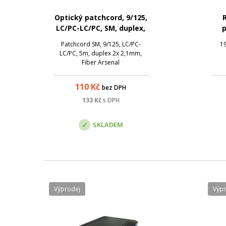
Optický patchcord, 9/125,
LC/PC-LC/PC, SM, duplex,
p
5m
Patchcord SM, 9/125, LC/PC-
19
LC/PC, 5m, duplex 2x 2,1mm,
Fiber Arsenal
110
Kč
bez DPH
133
Kč
s DPH
SKLADEM
Výprodej
Výp