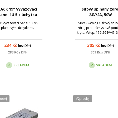
RACK 19" Vyvazovací
Síťový spínaný zdro
anel 1U 5 x úchytka
24V/2A, 50W
'' vyvazovací panel 1U s 5
50W - 24V/2,1A síťový spín
plastovými úchytkami.
zdroj pro průmyslové použi
krytu, Vstup: 176-264V/47-6
cold start 230V/30A,
Setup/rise/hold time
234
Kč
305
Kč
bez DPH
bez DPH
200/100/20ms, 0°C-50°C, 0,
159x94x38mm
283
Kč
s DPH
369
Kč
s DPH
SKLADEM
SKLADEM
rodej
Výprodej