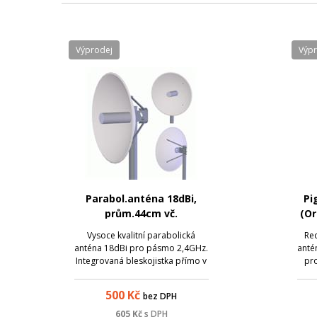
Výprodej
Výp
Parabol.anténa 18dBi,
Pi
prům.44cm vč.
(Or
Bleskojistky
Vysoce kvalitní parabolická
Red
anténa 18dBi pro pásmo 2,4GHz.
antén
Integrovaná bleskojistka přímo v
pro
zářiči.
500
Kč
bez DPH
605
Kč
s DPH