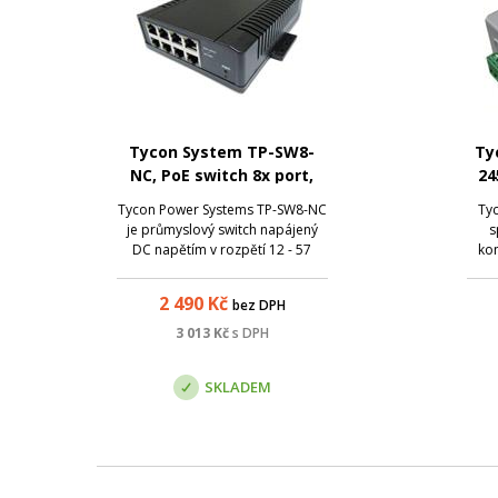
Tycon System TP-SW8-
Ty
NC, PoE switch 8x port,
24
48V, 2A/port
56
Tycon Power Systems TP-SW8-NC
Ty
je průmyslový switch napájený
s
DC napětím v rozpětí 12 - 57
ko
VDC. Switch disponuje 8x 10/100
Mbps porty, na každém z nich je
bezd
2 490
Kč
bez DPH
možné dosáhnout max. 2A
sy
napájecího proudu. PoE není
Po
3 013
Kč
s DPH
řešeno dle standardu 802.3 af/at,
na
jedná se pouz...
be
SKLADEM