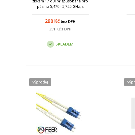
ziskem 17 dBi přizpůsobená pro
pásmo 5,470 - 5,725 GHz, s
integrovaným boxem a pigtailem
UFL. Box je vhodný pro uložení
290
Kč
bez DPH
RB411; Dostupná vzdálenost pro
přímou radiovou viditelnost je 1
351
Kč
s DPH
km. Parametry: Název; Hodnota;
Frekvence
SKLADEM
Výprodej
Výp