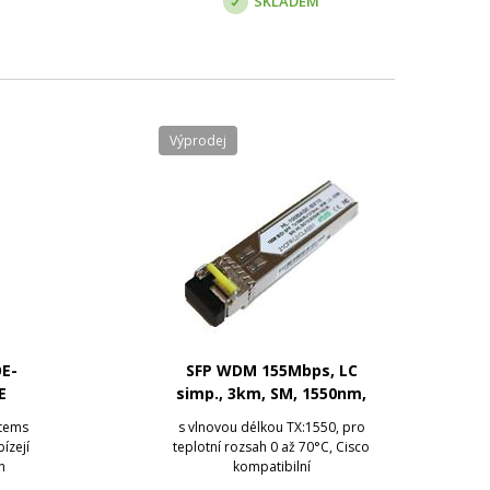
SKLADEM
Výprodej
E-
SFP WDM 155Mbps, LC
E
simp., 3km, SM, 1550nm,
US
DDM 0 - 70°C, Cisco
stems
s vlnovou délkou TX:1550, pro
bízejí
teplotní rozsah 0 až 70°C, Cisco
h
kompatibilní
ch.