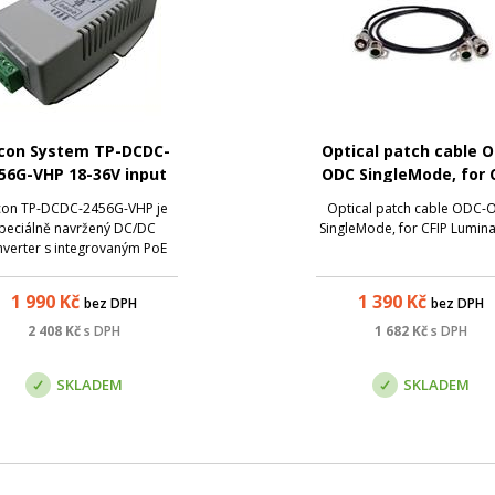
con System TP-DCDC-
Optical patch cable 
56G-VHP 18-36V input
ODC SingleMode, for 
V Passive POE Output,
Lumina, 1m
con TP-DCDC-2456G-VHP je
Optical patch cable ODC-
Pinout 1
peciálně navržený DC/DC
SingleMode, for CFIP Lumin
nverter s integrovaným PoE
injectorem pro napájení
rátových jednotek a dalších
1 990
Kč
1 390
Kč
bez DPH
bez DPH
stémů, které vyžadují High
wer pasivní PoE napájení,
2 408
Kč
s DPH
1 682
Kč
s DPH
př. mikrovlnné spoje, PTZ
zpečnostní kamery, apod.
SKLADEM
SKLADEM
Ten...