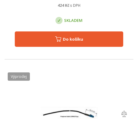
424
Kč
s DPH
SKLADEM
Do košíku
Výprodej