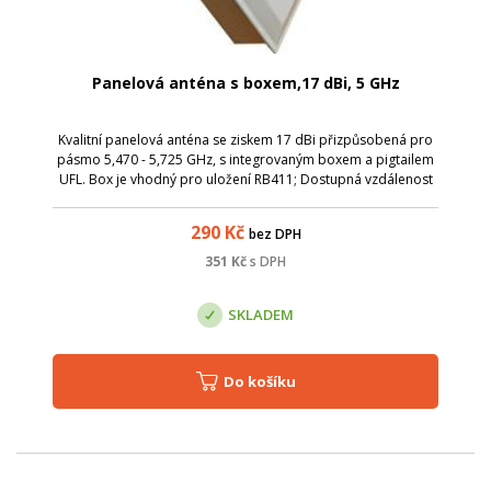
Panelová anténa s boxem,17 dBi, 5 GHz
Kvalitní panelová anténa se ziskem 17 dBi přizpůsobená pro
pásmo 5,470 - 5,725 GHz, s integrovaným boxem a pigtailem
UFL. Box je vhodný pro uložení RB411; Dostupná vzdálenost
pro přímou radiovou viditelnost je 1 km. Parametry: Název;
Hodnota; Frekvence
290
Kč
bez DPH
351
Kč
s DPH
SKLADEM
Do košíku