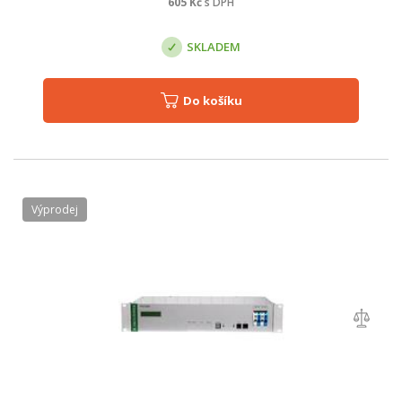
605
Kč
s DPH
SKLADEM
Do košíku
Výprodej