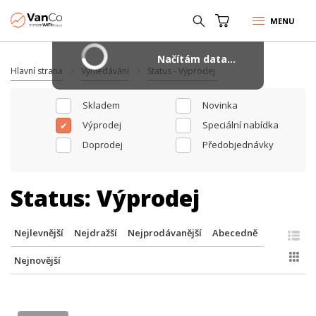
MENU
Načítám data...
Hlavní strana
Vyhledávání
Status - Výprodej
Skladem
Novinka
Výprodej
Speciální nabídka
Doprodej
Předobjednávky
Status:
Výprodej
Nejlevnější
Nejdražší
Nejprodávanější
Abecedně
Nejnovější