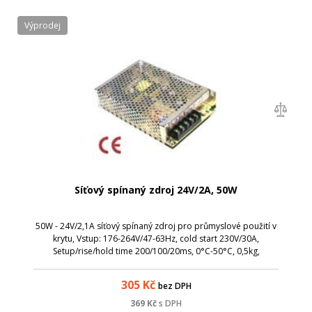
Výprodej
Síťový spínaný zdroj 24V/2A, 50W
50W - 24V/2,1A síťový spínaný zdroj pro průmyslové použití v
krytu, Vstup: 176-264V/47-63Hz, cold start 230V/30A,
Setup/rise/hold time 200/100/20ms, 0°C-50°C, 0,5kg,
159x94x38mm
305
Kč
bez DPH
369
Kč
s DPH