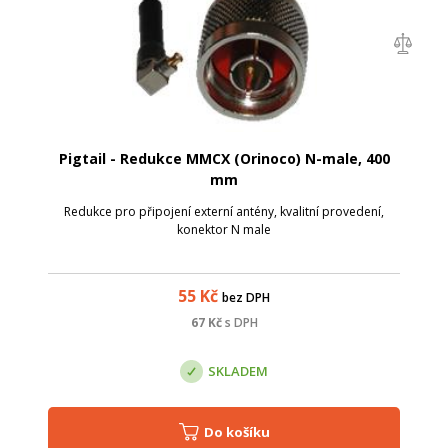
Pigtail - Redukce MMCX (Orinoco) N-male, 400
mm
Redukce pro připojení externí antény, kvalitní provedení,
konektor N male
55
Kč
bez DPH
67
Kč
s DPH
SKLADEM
Do košíku