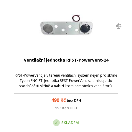
Ventilační jednotka RPST-PowerVent-24
RPST-PowerVent je v terénu ventilační systém nejen pro skříně
Tycon ENC-ST. Jednotka RPST-PowerVent se umísťuje do
spodní části skříně a nabízí krom samotných ventilátorů i
pozice pro datové průchodky. Jednotka má vestavěný
termostat , který sepne, kdy...
490
Kč
bez DPH
593
Kč
s DPH
SKLADEM