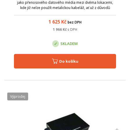
jako přenosového datového média mezi dvěma lokacemi,
kde již nelze použít metalickou kabeláž, ať už z důvodů
zarušení prostředí EM zářením či pro velkou vzdálenost.
Media konvertory ZCOMAX, js...
1 625
Kč
bez DPH
1 966
Kč
s DPH
SKLADEM
Do košíku
Výprodej