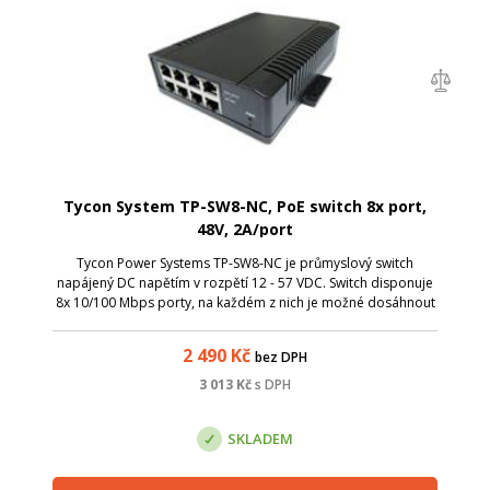
Tycon System TP-SW8-NC, PoE switch 8x port,
48V, 2A/port
Tycon Power Systems TP-SW8-NC je průmyslový switch
napájený DC napětím v rozpětí 12 - 57 VDC. Switch disponuje
8x 10/100 Mbps porty, na každém z nich je možné dosáhnout
max. 2A napájecího proudu. PoE není řešeno dle standardu
802.3 af/at, jedná se pouz...
2 490
Kč
bez DPH
3 013
Kč
s DPH
SKLADEM