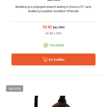
Redukce pro připojení externí antény k Orinoco PC card,
kvalitní provedení, konektor N female
50
Kč
bez DPH
61
Kč
s DPH
SKLADEM
Do košíku
Výprodej