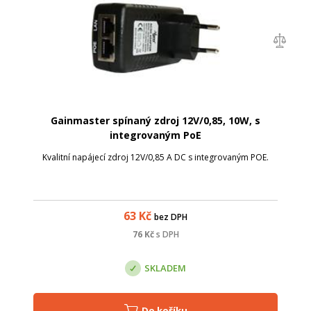
Gainmaster spínaný zdroj 12V/0,85, 10W, s
integrovaným PoE
Kvalitní napájecí zdroj 12V/0,85 A DC s integrovaným POE.
63
Kč
bez DPH
76
Kč
s DPH
SKLADEM
Do košíku