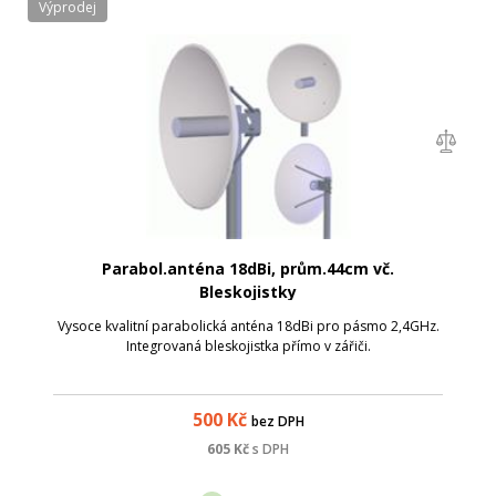
Výprodej
Parabol.anténa 18dBi, prům.44cm vč.
Bleskojistky
Vysoce kvalitní parabolická anténa 18dBi pro pásmo 2,4GHz.
Integrovaná bleskojistka přímo v zářiči.
500
Kč
bez DPH
605
Kč
s DPH