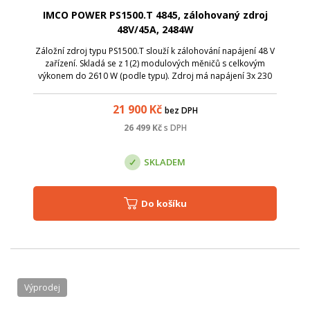
IMCO POWER PS1500.T 4845, zálohovaný zdroj
48V/45A, 2484W
Záložní zdroj typu PS1500.T slouží k zálohování napájení 48 V
zařízení. Skladá se z 1(2) modulových měničů s celkovým
výkonem do 2610 W (podle typu). Zdroj má napájení 3x 230
V~50 Hz. V případě potřeby paralelního (paralelně-
redundantího) provozu je mo...
21 900
Kč
bez DPH
26 499
Kč
s DPH
SKLADEM
Do košíku
Výprodej