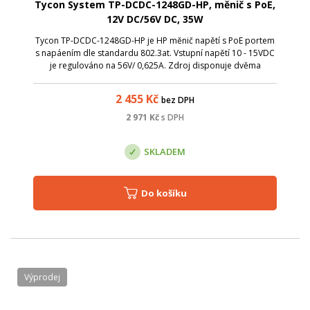
Tycon System TP-DCDC-1248GD-HP, měnič s PoE,
12V DC/56V DC, 35W
Tycon TP-DCDC-1248GD-HP je HP měnič napětí s PoE portem
s napáením dle standardu 802.3at. Vstupní napětí 10 - 15VDC
je regulováno na 56V/ 0,625A. Zdroj disponuje dvěma
izolovanými vstupy pro redundantní napájení.
2 455
Kč
bez DPH
2 971
Kč
s DPH
SKLADEM
Do košíku
Výprodej