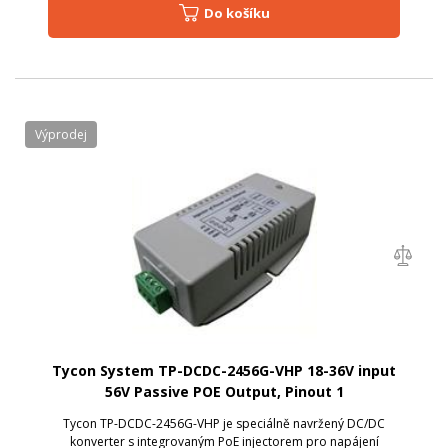
Do košíku
Výprodej
Tycon System TP-DCDC-2456G-VHP 18-36V input
56V Passive POE Output, Pinout 1
Tycon TP-DCDC-2456G-VHP je speciálně navržený DC/DC
konverter s integrovaným PoE injectorem pro napájení