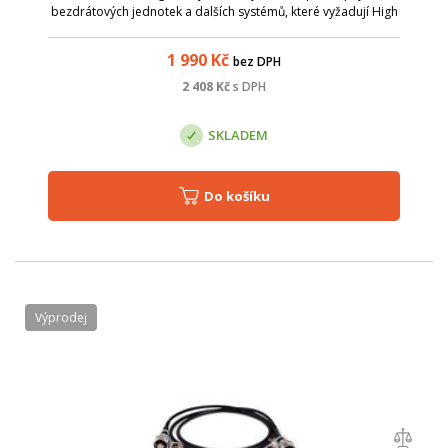
bezdrátových jednotek a dalších systémů, které vyžadují High
Power pasivní PoE napájení, např. mikrovlnné spoje, PTZ
bezpečnostní kamery, apod. Ten...
1 990
Kč
bez DPH
2 408
Kč
s DPH
SKLADEM
Do košíku
Výprodej