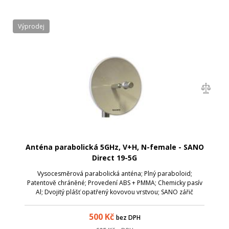
Výprodej
Anténa parabolická 5GHz, V+H, N-female - SANO
Direct 19-5G
Vysocesměrová parabolická anténa; Plný paraboloid;
Patentově chráněné; Provedení ABS + PMMA; Chemicky pasív
Al; Dvojitý plášť opatřený kovovou vrstvou; SANO zářič
celokovový nové generace s možností plynulého nastavení
PSV šířky pásma vyzařovacího úhlu...
500
Kč
bez DPH