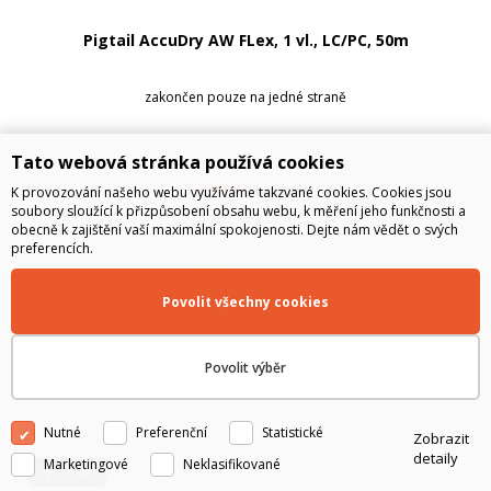
Pigtail AccuDry AW FLex, 1 vl., LC/PC, 50m
zakončen pouze na jedné straně
Tato webová stránka používá cookies
1 200
Kč
bez DPH
K provozování našeho webu využíváme takzvané cookies. Cookies jsou
soubory sloužící k přizpůsobení obsahu webu, k měření jeho funkčnosti a
1 452
Kč
s DPH
obecně k zajištění vaší maximální spokojenosti. Dejte nám vědět o svých
preferencích.
SKLADEM
Povolit všechny cookies
Do košíku
Povolit výběr
Nutné
Preferenční
Statistické
Zobrazit
detaily
Marketingové
Neklasifikované
Výprodej