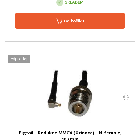
SKLADEM
Do košíku
Výprodej
Pigtail - Redukce MMCX (Orinoco) - N-female,
400 mm