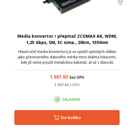
Media konvertor / přepínač ZCOMAX AK, WDM,
1,25 Gbps, SM, SC simp., 20km, 1550nm
Hlavní účel media konvertorů je ve využití optických vláken
jako přenosového datového média mezi dvěma lokacemi,
kde již nelze použít metalickou kabeláž, ať už z důvodů
zarušení prostředí EM zářením či pro velkou vzdálenost.
Media konvertory ZCOMAX, js...
1 601
Kč
bez DPH
1 937
Kč
s DPH
SKLADEM
Do košíku