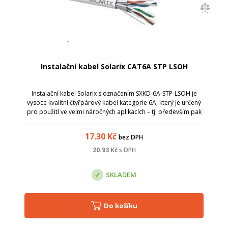
Instalační kabel Solarix CAT6A STP LSOH
Instalační kabel Solarix s označením SXKD-6A-STP-LSOH je
vysoce kvalitní čtyřpárový kabel kategorie 6A, který je určený
pro použití ve velmi náročných aplikacích – tj. především pak
pro provoz vysokorychlostního protokolu 10GBaseT. Tento
kabel bez prob...
17.30
Kč
bez DPH
20.93
Kč
s DPH
SKLADEM
Do košíku