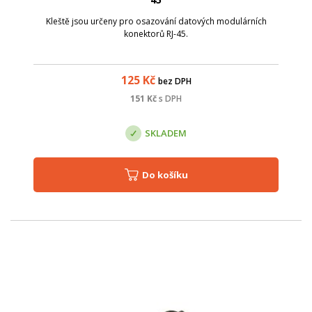
Kleště jsou určeny pro osazování datových modulárních
konektorů RJ-45.
125
Kč
bez DPH
151
Kč
s DPH
SKLADEM
Do košíku