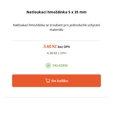
Natloukací hmoždinka 5 x 35 mm
Natloukací hmoždinka se šroubem pro jednoduché uchycení
materiálu
3.60
Kč
bez DPH
4.36
Kč
s DPH
SKLADEM
Do košíku