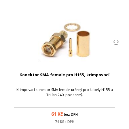
Konektor SMA female pro H155, krimpovací
Krimpovací konektor SMA female určený pro kabely H155 a
Tri-lan 240, pozlacený.
61
Kč
bez DPH
74
Kč
s DPH