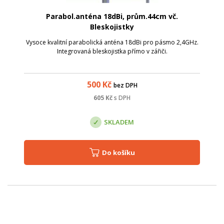
Parabol.anténa 18dBi, prům.44cm vč.
Bleskojistky
Vysoce kvalitní parabolická anténa 18dBi pro pásmo 2,4GHz.
Integrovaná bleskojistka přímo v zářiči.
500
Kč
bez DPH
605
Kč
s DPH
SKLADEM
Do košíku