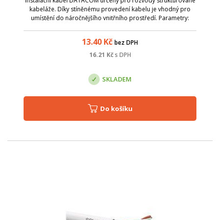
Instalační kabel DATACOM určený pro rozvody strukturované
kabeláže. Díky stíněnému provedení kabelu je vhodný pro
umístění do náročnějšího vnitřního prostředí. Parametry:
Název; Hodnota; Barva: šedá; Kategorie: cat.5e; Stínění: ano -
FTP; Typ vodiče: d...
13.40
Kč
bez DPH
16.21
Kč
s DPH
SKLADEM
Do košíku