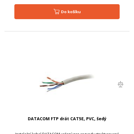
Do košíku
DATACOM FTP drát CAT5E, PVC, šedý