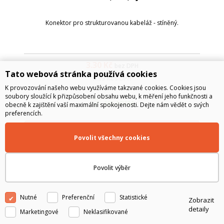
Konektor pro strukturovanou kabeláž - stíněný.
3.30
Kč
bez DPH
Tato webová stránka používá cookies
3.99
Kč
s DPH
K provozování našeho webu využíváme takzvané cookies. Cookies jsou
soubory sloužící k přizpůsobení obsahu webu, k měření jeho funkčnosti a
SKLADEM
obecně k zajištění vaší maximální spokojenosti. Dejte nám vědět o svých
preferencích.
Do košíku
Povolit všechny cookies
Povolit výběr
Nutné
Preferenční
Statistické
Zobrazit
detaily
Marketingové
Neklasifikované