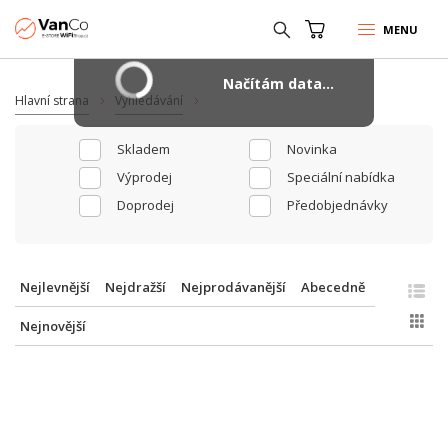
MENU
Načítám data...
Hlavní strana
Vyhledávání
Skladem
Novinka
Výprodej
Speciální nabídka
Doprodej
Předobjednávky
Nejlevnější
Nejdražší
Nejprodávanější
Abecedně
Nejnovější